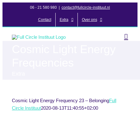
Ga
06 - 21 580 980
|
contact@fullcircle-instituut.nl
naar
Contact
Extra
Over ons
inhoud
Cosmic Light Energy
Frequencies
Extra
Cosmic Light Energy Frequency 23 – Belonging
Full
Circle Instituut
2020-08-13T11:40:55+02:00