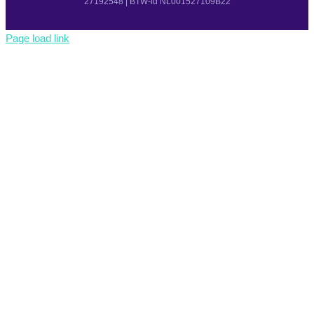
27192548 | BTW-id NL001527109B22
Page load link